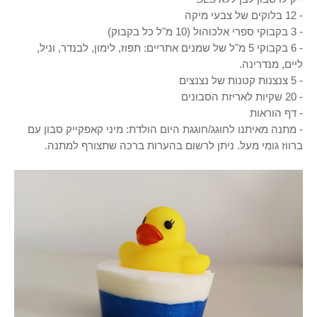
- 12 בלוקים ש
ל צבעי מיקה
- 3 בקבו
קי ספרי אלכוהול (10 מ"ל כל בקבוק)
- 6 בקבוקי 5 מ"ל של שמנים אתריים: תפוז, לימון, לבנדר, וניל,
ליים, מנדרינה.
- 5 צנצנות קטנות של נצנצים
- 20 שקי
ות לאריזת הסבונים
- דף הו
ראות
- מתנה מאיתנו
לחוגג/חוגגת היום הולדת
: מיני קאפקייק סבון עם
ברווז גומי מעל. ניתן לרשום בהערות ברכה שתצורף למתנה.