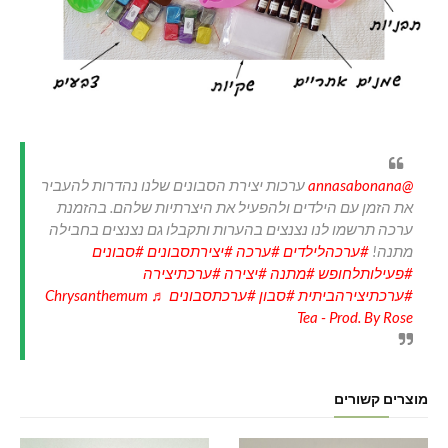
@annasabonana
ערכות יצירת הסבונים שלנו נהדרות להעביר
את הזמן עם הילדים ולהפעיל את היצרתיות שלהם. בהזמנת
ערכה תרשמו לנו נצנצים בהערות ותקבלו גם נצנצים בחבילה
מתנה!
#ערכהלילדים
#ערכה
#יצירתסבונים
#סבונים
#פעילותלחופש
#מתנה
#יצירה
#ערכתיצירה
#ערכתיצירהביתית
#סבון
#ערכתסבונים
♬ Chrysanthemum
Tea - Prod. By Rose
מוצרים קשורים