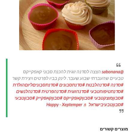
@sabonana
הצצה לסדנה זוגית להכנת סבוני קאפקייקס
טבעיים שהעברתי שבוע שעבר. לינק בביו לפרטים ויצירת קשר
#סדנה
#סדנהלבנות
#סדנתסבונים
#סדנתסבוניםליוםהולדת
#סדנתטיפוחטבעי
#סדנהזוגית
#סדנהפרטית
#סדנהלנשים
#סבוןמוצקטבעי
#סבוןקאפקייקס
#סבוןקאפקייק
#סבוןטבעי
#סבוןטבעיבישראל
♬ Happy - Xeptemper
מוצרים קשורים